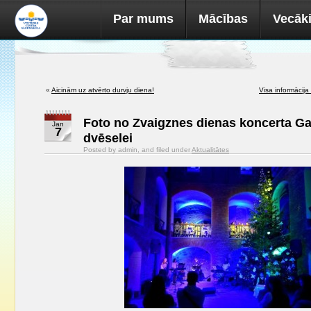
Par mums
Mācības
Vecāk
«
Aicinām uz atvērto durvju diena!
Visa informācija
Foto no Zvaigznes dienas koncerta Ga
Jan
7
dvēselei
Posted by admin, and filed under
Aktualitātes