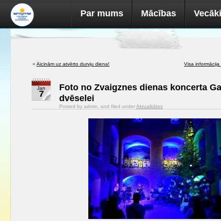
Par mums
Mācības
Vecāk
«
Aicinām uz atvērto durvju diena!
Visa informācija
Foto no Zvaigznes dienas koncerta Ga
Jan
7
dvēselei
Posted by admin, and filed under
Aktualitātes