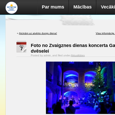
Par mums
Mācības
Vecāk
«
Aicinām uz atvērto durvju diena!
Visa informācija
Foto no Zvaigznes dienas koncerta Ga
Jan
7
dvēselei
Posted by admin, and filed under
Aktualitātes