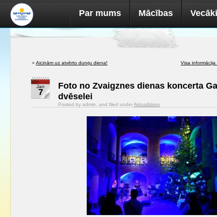
Par mums
Mācības
Vecāk
«
Aicinām uz atvērto durvju diena!
Visa informācija
Foto no Zvaigznes dienas koncerta Ga
Jan
7
dvēselei
Posted by admin, and filed under
Aktualitātes