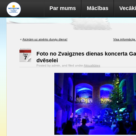
Par mums
Mācības
Vecāk
«
Aicinām uz atvērto durvju diena!
Visa informācija
Foto no Zvaigznes dienas koncerta Ga
Jan
7
dvēselei
Posted by admin, and filed under
Aktualitātes