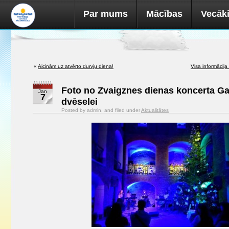
Par mums
Mācības
Vecāk
«
Aicinām uz atvērto durvju diena!
Visa informācija
Foto no Zvaigznes dienas koncerta Ga
Jan
7
dvēselei
Posted by admin, and filed under
Aktualitātes