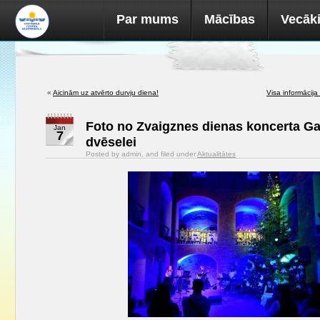
Par mums
Mācības
Vecāk
«
Aicinām uz atvērto durvju diena!
Visa informācija
Foto no Zvaigznes dienas koncerta Ga
Jan
7
dvēselei
Posted by admin, and filed under
Aktualitātes